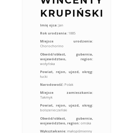
WINCENTY
KRUPIŃSKI
Imię ojca:
Jan
Rok urodzenia:
1885
Miejsce urodzenia:
Chorochorino
Obwód/obłast, gubernia,
województwo, region:
wołyńska
Powiat, rejon, ujezd, okręg:
łucki
Narodowość:
Polak
Miejsce zamieszkania:
Takmyk
Powiat, rejon, ujezd, okręg:
bolszerieczeński
Obwód/obłast, gubernia,
województwo, region:
omska
Wykształcenie:
małopiśmienny