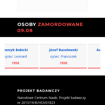
OSOBY
ZAMORDOWANE
09.08
enryk Babicki
Józef Bazelewski
Adam Bi
ojciec: Leonard
ojciec: Franciszek
ojci
1938
1938
1
PROJEKT BADAWCZY
Narodowe Centrum Nauki. Projekt badawczy
nr 2015/19/B/HS3/01823