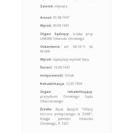
Zawód:
młynarz
Areszt
: 01.08.1937
Wyrok
: 09.09.1937
Organ Sądzący
: trójka przy
UNKWD Obwodu Omskiego
Oskarżenie
: art. 58-10-11 kk
RFSRR
Wyrok
: najwyższy wymiar kary
Śmierć
: 10.09.1937
miejscowość
: Omsk
Rehabilitacja
: 12.01.1959
Organ rehabilitujący
:
prezydium Omskiego Sądu
Obwodowego
Źródło:
Baza danych "Ofiary
terroru politycznego w ZSRR",
Księga pamięci Obwodu
Omskiego, P-7251