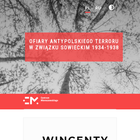
PL
RU
OFIARY ANTYPOLSKIEGO TERRORU
W ZWIĄZKU SOWIECKIM 1934-1938