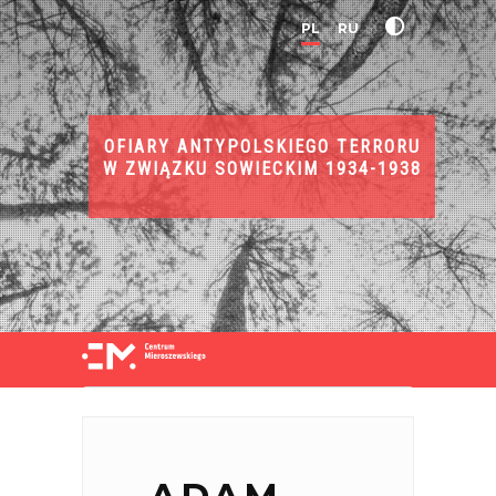
PL
RU
OFIARY ANTYPOLSKIEGO TERRORU
W ZWIĄZKU SOWIECKIM 1934-1938