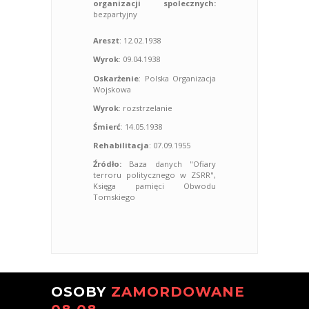
organizacji spolecznych:
bezpartyjny
Areszt
: 12.02.1938
Wyrok
: 09.04.1938
Oskarżenie
: Polska Organizacja
Wojskowa
Wyrok
: rozstrzelanie
Śmierć
: 14.05.1938
Rehabilitacja
: 07.09.1955
Źródło:
Baza danych "Ofiary
terroru politycznego w ZSRR",
Księga pamięci Obwodu
Tomskiego
OSOBY
ZAMORDOWANE