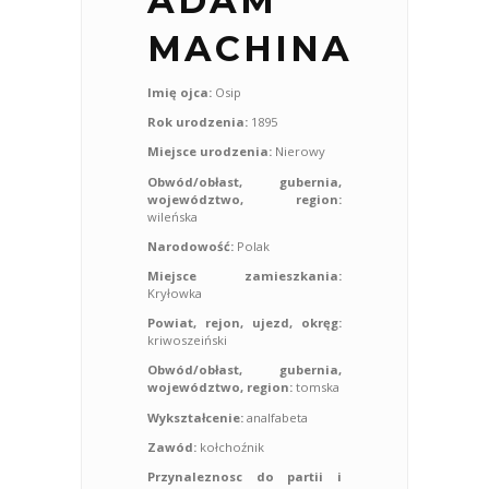
ADAM
MACHINA
Imię ojca:
Osip
Rok urodzenia:
1895
Miejsce urodzenia:
Nierowy
Obwód/obłast, gubernia,
województwo, region:
wileńska
Narodowość:
Polak
Miejsce zamieszkania:
Kryłowka
Powiat, rejon, ujezd, okręg:
kriwoszeiński
Obwód/obłast, gubernia,
województwo, region:
tomska
Wykształcenie:
analfabeta
Zawód:
kołchoźnik
Przynaleznosc do partii i