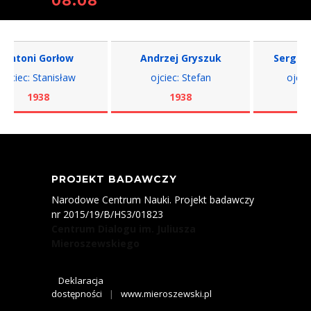
08.08
toni Gorłow
Andrzej Gryszuk
Sergiusz 
ciec: Stanisław
ojciec: Stefan
ojciec: 
1938
1938
19
PROJEKT BADAWCZY
Narodowe Centrum Nauki. Projekt badawczy
nr 2015/19/B/HS3/01823
Centrum Dialogu im. Juliusza
Mieroszewskiego
Deklaracja
dostępności
|
www.mieroszewski.pl