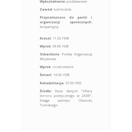
Wykształcenie:
podstawowe
Zawód:
kołchoźnik
Przynaleznosc do partii i
organizacji spolecznych:
bezpartyjny
Areszt
: 11.02.1938
Wyrok
: 09.04.1938
Oskarżenie
: Polska Organizacja
Wojskowa
Wyrok
: rozstrzelanie
Śmierć
: 14.05.1938
Rehabilitacja
: 07.09.1955
Źródło:
Baza danych "Ofiary
terroru politycznego w ZSRR",
Księga pamięci Obwodu
Tomskiego