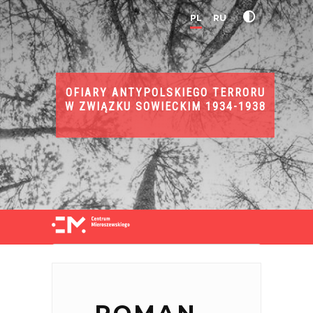
PL
RU
OFIARY ANTYPOLSKIEGO TERRORU
W ZWIĄZKU SOWIECKIM 1934-1938