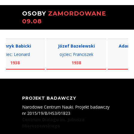
OSOBY
ZAMORDOWANE
09.08
ryk Babicki
Józef Bazelewski
Adam Biel
ciec: Leonard
ojciec: Franciszek
ojciec
1938
1938
193
PROJEKT BADAWCZY
Narodowe Centrum Nauki. Projekt badawczy
nr 2015/19/B/HS3/01823
Centrum Dialogu im. Juliusza
Mieroszewskiego