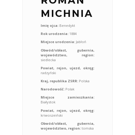
ROMAN
MICHNIA
Imię ojca:
Benedykt
Rok urodzenia:
1884
Miejsce urodzenia:
Jabłoń
Obwód/obłast, gubernia,
województwo, region:
siedlecka
Powiat, rejon, ujezd, okręg:
radzyński
Kraj, republika ZSRR:
Polska
Narodowość:
Polak
Miejsce zamieszkania:
Białystok
Powiat, rejon, ujezd, okręg:
kriwoszeiński
Obwód/obłast, gubernia,
województwo, region:
tomska