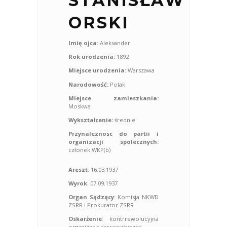
STANISŁAW
ORSKI
Imię ojca:
Aleksander
Rok urodzenia:
1892
Miejsce urodzenia:
Warszawa
Narodowość:
Polak
Miejsce zamieszkania:
Moskwa
Wykształcenie:
średnie
Przynaleznosc do partii i
organizacji spolecznych:
członek WKP(b)
Areszt
: 16.03.1937
Wyrok
: 07.09.1937
Organ Sądzący
: Komisja NKWD
ZSRR i Prokurator ZSRR
Oskarżenie
: kontrrewolucyjna
organizacja terrorystyczna