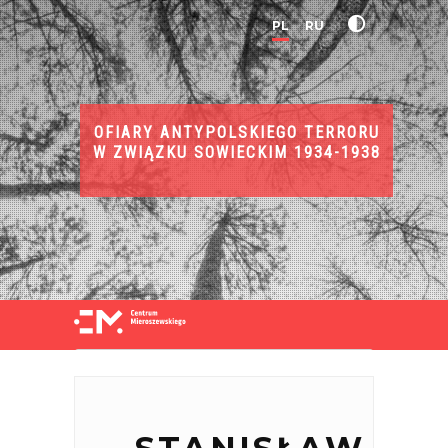
PL
RU
OFIARY ANTYPOLSKIEGO TERRORU
W ZWIĄZKU SOWIECKIM 1934-1938