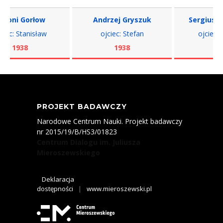
oni Gorłow
Andrzej Gryszuk
Sergiusz Żd
c: Stanisław
ojciec: Stefan
ojciec: Wi
1938
1938
1938
PROJEKT BADAWCZY
Narodowe Centrum Nauki. Projekt badawczy
nr 2015/19/B/HS3/01823
Centrum Dialogu im. Juliusza
Mieroszewskiego
Deklaracja
dostępności
|
www.mieroszewski.pl