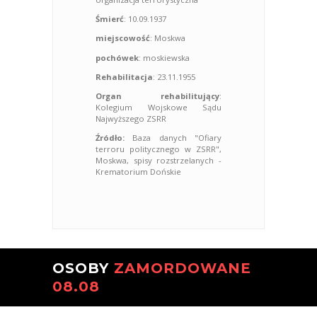
Śmierć
: 10.09.1937
miejscowość
: Moskwa
pochówek
: moskiewska
Rehabilitacja
: 23.11.1955
Organ rehabilitujący
:
Kolegium Wojskowe Sądu
Najwyższego ZSRR
Źródło:
Baza danych "Ofiary
terroru politycznego w ZSRR",
Moskwa, spisy rozstrzelanych -
Krematorium Dońskie
OSOBY
ZAMORDOWANE
08.08