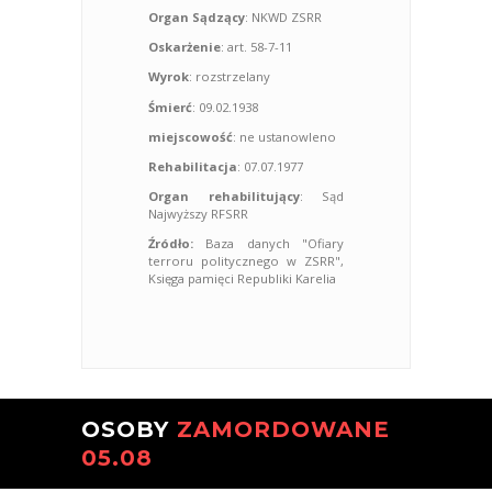
Organ Sądzący
: NKWD ZSRR
Oskarżenie
: art. 58-7-11
Wyrok
: rozstrzelany
Śmierć
: 09.02.1938
miejscowość
: ne ustanowleno
Rehabilitacja
: 07.07.1977
Organ rehabilitujący
: Sąd
Najwyższy RFSRR
Źródło:
Baza danych "Ofiary
terroru politycznego w ZSRR",
Księga pamięci Republiki Karelia
OSOBY
ZAMORDOWANE
05.08