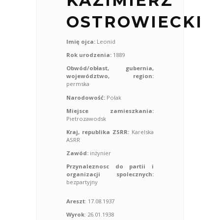
KAZIMIERZ
OSTROWIECKI
Imię ojca:
Leonid
Rok urodzenia:
1889
Obwód/obłast, gubernia,
województwo, region:
permska
Narodowość:
Polak
Miejsce zamieszkania:
Pietrozawodsk
Kraj, republika ZSRR:
Karelska
ASRR
Zawód:
inżynier
Przynaleznosc do partii i
organizacji spolecznych:
bezpartyjny
Areszt
: 17.08.1937
Wyrok
: 26.01.1938