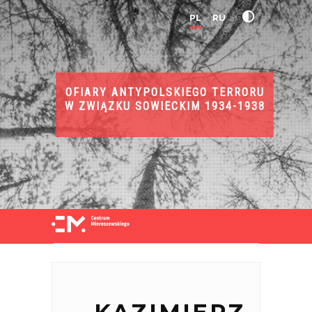
PL
RU
OFIARY ANTYPOLSKIEGO TERRORU
W ZWIĄZKU SOWIECKIM 1934-1938