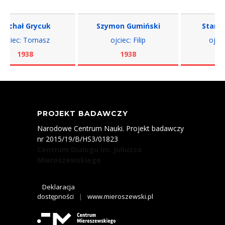
ichał Grycuk
Szymon Gumiński
Stanisł
ciec: Tomasz
ojciec: Filip
ojciec:
1938
1938
19
PROJEKT BADAWCZY
Narodowe Centrum Nauki. Projekt badawczy
nr 2015/19/B/HS3/01823
Centrum Dialogu im. Juliusza
Mieroszewskiego
Deklaracja
dostępności
|
www.mieroszewski.pl