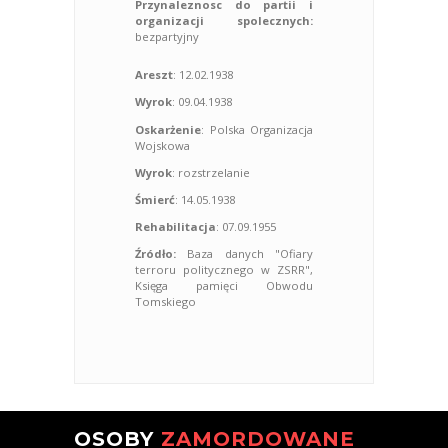
Przynaleznosc do partii i
organizacji spolecznych:
bezpartyjny
Areszt
: 12.02.1938
Wyrok
: 09.04.1938
Oskarżenie
: Polska Organizacja
Wojskowa
Wyrok
: rozstrzelanie
Śmierć
: 14.05.1938
Rehabilitacja
: 07.09.1955
Źródło:
Baza danych "Ofiary
terroru politycznego w ZSRR",
Księga pamięci Obwodu
Tomskiego
OSOBY
ZAMORDOWANE