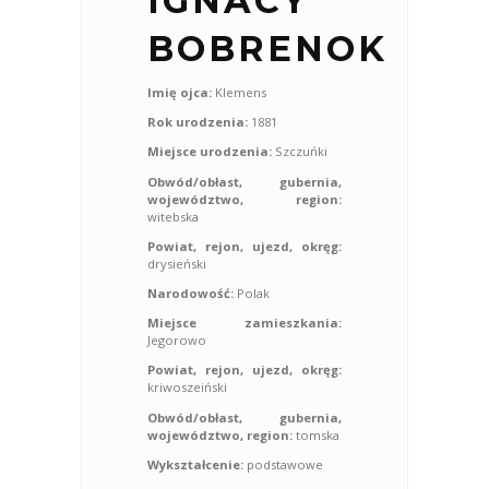
IGNACY
BOBRENOK
Imię ojca:
Klemens
Rok urodzenia:
1881
Miejsce urodzenia:
Szczuńki
Obwód/obłast, gubernia,
województwo, region:
witebska
Powiat, rejon, ujezd, okręg:
drysieński
Narodowość:
Polak
Miejsce zamieszkania:
Jegorowo
Powiat, rejon, ujezd, okręg:
kriwoszeiński
Obwód/obłast, gubernia,
województwo, region:
tomska
Wykształcenie:
podstawowe