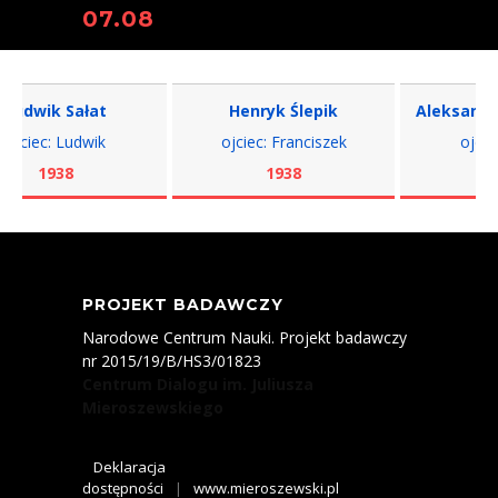
07.08
dwik Sałat
Henryk Ślepik
Aleksander S
ciec: Ludwik
ojciec: Franciszek
ojciec: 
1938
1938
193
PROJEKT BADAWCZY
Narodowe Centrum Nauki. Projekt badawczy
nr 2015/19/B/HS3/01823
Centrum Dialogu im. Juliusza
Mieroszewskiego
Deklaracja
dostępności
|
www.mieroszewski.pl