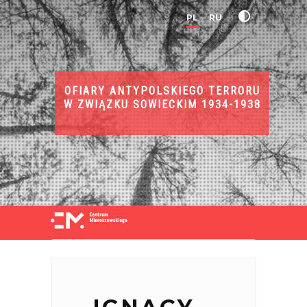
PL
RU
OFIARY ANTYPOLSKIEGO TERRORU
W ZWIĄZKU SOWIECKIM 1934-1938