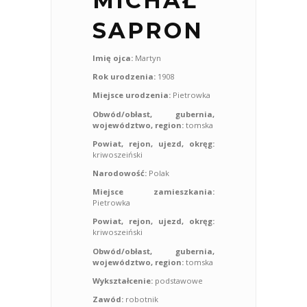
MICHAŁ
SAPRON
Imię ojca:
Martyn
Rok urodzenia:
1908
Miejsce urodzenia:
Pietrowka
Obwód/obłast, gubernia,
województwo, region:
tomska
Powiat, rejon, ujezd, okręg:
kriwoszeiński
Narodowość:
Polak
Miejsce zamieszkania:
Pietrowka
Powiat, rejon, ujezd, okręg:
kriwoszeiński
Obwód/obłast, gubernia,
województwo, region:
tomska
Wykształcenie:
podstawowe
Zawód:
robotnik