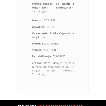
Przynaleznosc do partii i
organizacji spolecznych:
bezpartyjny
Areszt
: 12.02.1938
Wyrok
: 09.04.1938
Oskarżenie
: Polska Organizacja
Wojskowa
Wyrok
: rozstrzelanie
Śmierć
: 14.05.1938
Rehabilitacja
: 07.09.1955
Źródło:
Baza danych "Ofiary
terroru politycznego w ZSRR",
Księga pamięci Obwodu
Tomskiego