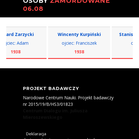
OSOBY
ZAMORDOWANE
06.08
ard Zarzycki
Wincenty Kurpiński
Stanisław 
jciec: Adam
ojciec: Franciszek
ojciec:
1938
1938
193
PROJEKT BADAWCZY
Narodowe Centrum Nauki. Projekt badawczy
nr 2015/19/B/HS3/01823
Centrum Dialogu im. Juliusza
Mieroszewskiego
Deklaracja