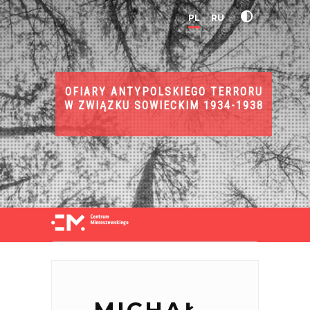
PL
RU
OFIARY ANTYPOLSKIEGO TERRORU
W ZWIĄZKU SOWIECKIM 1934-1938