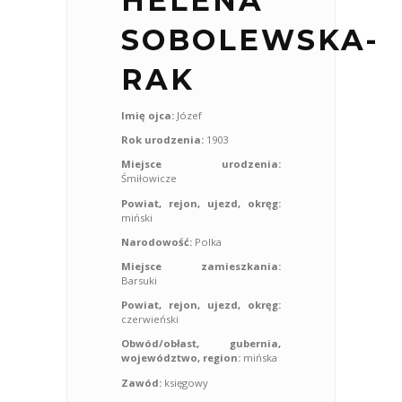
HELENA
SOBOLEWSKA-
RAK
Imię ojca:
Józef
Rok urodzenia:
1903
Miejsce urodzenia:
Śmiłowicze
Powiat, rejon, ujezd, okręg:
miński
Narodowość:
Polka
Miejsce zamieszkania:
Barsuki
Powiat, rejon, ujezd, okręg:
czerwieński
Obwód/obłast, gubernia,
województwo, region:
mińska
Zawód:
księgowy