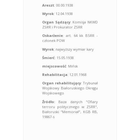
Areszt
: 00.00.1938
Wyrok
: 12.04.1938
Organ Sądzący
: Komisja NKWD
ZSRR i Prokurator ZSRR
Oskarżenie
: art. 64 kk BSRR -
członek POW
Wyrok
: najwyższy wymiar kary
Śmierć
: 15.05.1938
miejscowość
: Mińsk
Rehabilitacja
: 12.01.1968
Organ rehabilitujący
: Trybunał
Wojskowy Białoruskiego Okręgu
Wojskowego
Źródło:
Baza danych "Ofiary
terroru politycznego w ZSRR",
Białoruski "Memoriał", KGB RB,
19867-s