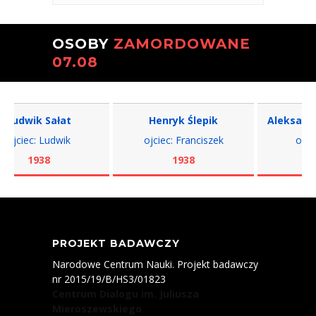
OSOBY
ZAMORDOWANE
07.08
udwik Sałat
Henryk Ślepik
Aleksander 
jciec: Ludwik
ojciec: Franciszek
ojciec:
1938
1938
19
PROJEKT BADAWCZY
Narodowe Centrum Nauki. Projekt badawczy
nr 2015/19/B/HS3/01823
Centrum Dialogu im. Juliusza
Mieroszewskiego