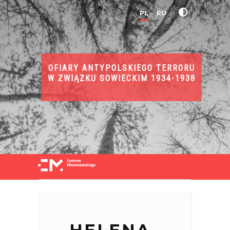
PL
RU
OFIARY ANTYPOLSKIEGO TERRORU
W ZWIĄZKU SOWIECKIM 1934-1938