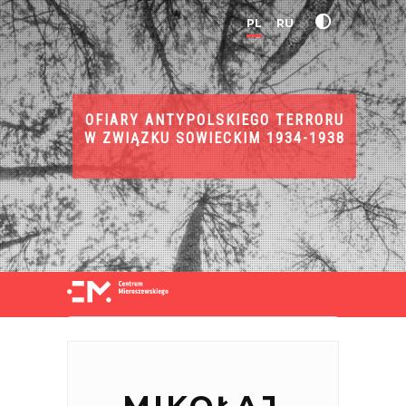
PL
RU
OFIARY ANTYPOLSKIEGO TERRORU
W ZWIĄZKU SOWIECKIM 1934-1938