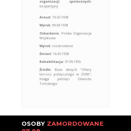
organizacji spolecznych:
bezpartyjny
Areszt
: 10.02.1938
Wyrok
: 09.04.1938
Oskarżenie
: Polska Organizacja
Wojskowa
Wyrok
: rozstrzelanie
Śmierć
: 14.05.1938
Rehabilitacja
: 07.09.1955
Źródło:
Baza danych "Ofiary
terroru politycznego w ZSRR",
Księga pamięci Obwodu
Tomskiego
OSOBY
ZAMORDOWANE