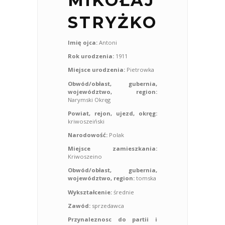
MIKOŁAJ
STRYŻKO
Imię ojca:
Antoni
Rok urodzenia:
1911
Miejsce urodzenia:
Pietrowka
Obwód/obłast, gubernia,
województwo, region:
Narymski Okręg
Powiat, rejon, ujezd, okręg:
kriwoszeiński
Narodowość:
Polak
Miejsce zamieszkania:
Kriwoszeino
Obwód/obłast, gubernia,
województwo, region:
tomska
Wykształcenie:
średnie
Zawód:
sprzedawca
Przynaleznosc do partii i