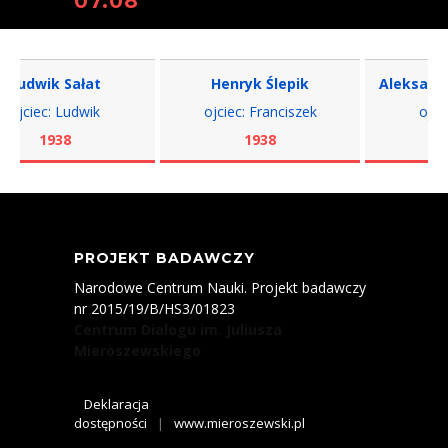
07.08
udwik Sałat
Henryk Ślepik
Aleksander 
jciec: Ludwik
ojciec: Franciszek
ojciec:
1938
1938
19
PROJEKT BADAWCZY
Narodowe Centrum Nauki. Projekt badawczy
nr 2015/19/B/HS3/01823
Centrum Dialogu im. Juliusza
Mieroszewskiego
Deklaracja
dostępności
|
www.mieroszewski.pl