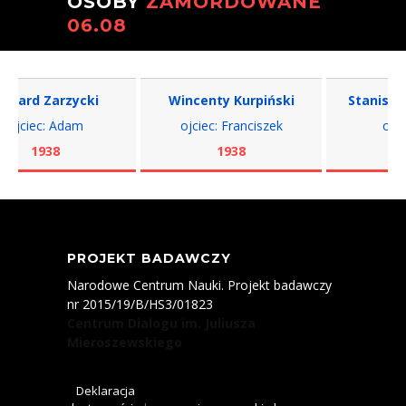
OSOBY
ZAMORDOWANE
06.08
ard Zarzycki
Wincenty Kurpiński
Stanisław
ojciec: Adam
ojciec: Franciszek
ojciec:
1938
1938
19
PROJEKT BADAWCZY
Narodowe Centrum Nauki. Projekt badawczy
nr 2015/19/B/HS3/01823
Centrum Dialogu im. Juliusza
Mieroszewskiego
Deklaracja