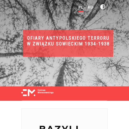
PL
RU
OFIARY ANTYPOLSKIEGO TERRORU
W ZWIĄZKU SOWIECKIM 1934-1938