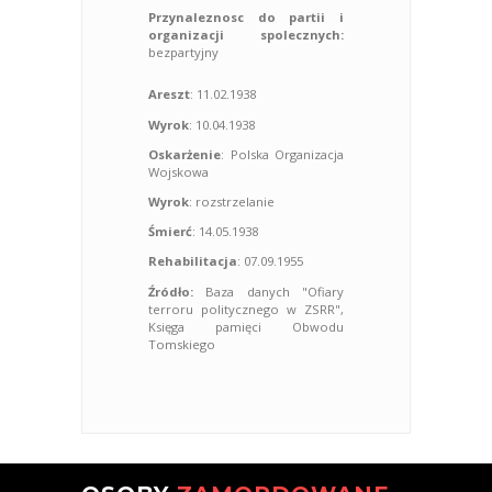
Przynaleznosc do partii i
organizacji spolecznych:
bezpartyjny
Areszt
: 11.02.1938
Wyrok
: 10.04.1938
Oskarżenie
: Polska Organizacja
Wojskowa
Wyrok
: rozstrzelanie
Śmierć
: 14.05.1938
Rehabilitacja
: 07.09.1955
Źródło:
Baza danych "Ofiary
terroru politycznego w ZSRR",
Księga pamięci Obwodu
Tomskiego