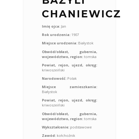
BAZYLI
CHANIEWICZ
Imię ojca:
Jan
Rok urodzenia:
1907
Miejsce urodzenia:
Białystok
Obwód/obłast, gubernia,
województwo, region:
tomska
Powiat, rejon, ujezd, okręg:
kriwoszeiński
Narodowość:
Polak
Miejsce zamieszkania:
Białystok
Powiat, rejon, ujezd, okręg:
kriwoszeiński
Obwód/obłast, gubernia,
województwo, region:
tomska
Wykształcenie:
podstawowe
Zawód:
kołchoźnik