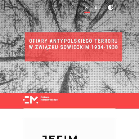
PL
RU
OFIARY ANTYPOLSKIEGO TERRORU
W ZWIĄZKU SOWIECKIM 1934-1938