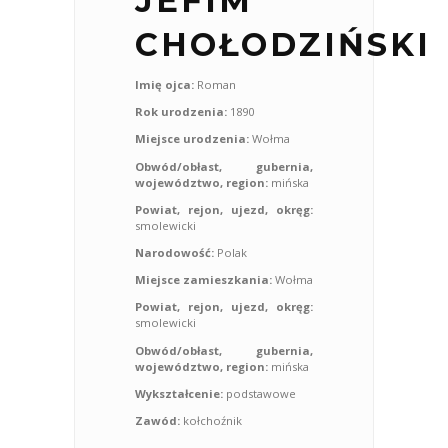
JEFIM
CHOŁODZIŃSKI
Imię ojca:
Roman
Rok urodzenia:
1890
Miejsce urodzenia:
Wołma
Obwód/obłast, gubernia,
województwo, region:
mińska
Powiat, rejon, ujezd, okręg:
smolewicki
Narodowość:
Polak
Miejsce zamieszkania:
Wołma
Powiat, rejon, ujezd, okręg:
smolewicki
Obwód/obłast, gubernia,
województwo, region:
mińska
Wykształcenie:
podstawowe
Zawód:
kołchoźnik