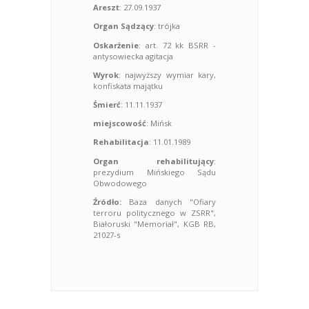
Areszt
: 27.09.1937
Organ Sądzący
: trójka
Oskarżenie
: art. 72 kk BSRR -
antysowiecka agitacja
Wyrok
: najwyższy wymiar kary,
konfiskata majątku
Śmierć
: 11.11.1937
miejscowość
: Mińsk
Rehabilitacja
: 11.01.1989
Organ rehabilitujący
:
prezydium Mińskiego Sądu
Obwodowego
Źródło:
Baza danych "Ofiary
terroru politycznego w ZSRR",
Białoruski "Memoriał", KGB RB,
21027-s