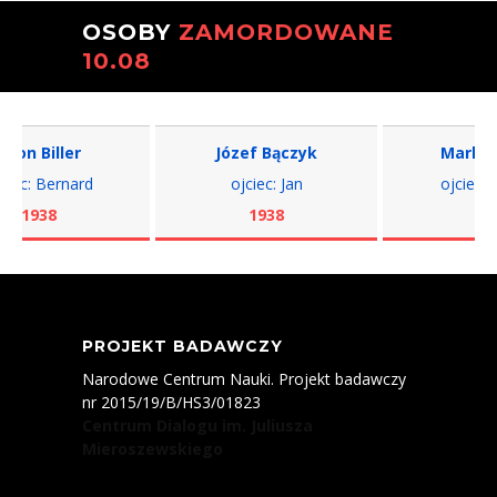
OSOBY
ZAMORDOWANE
10.08
n Biller
Józef Bączyk
Markus B
c: Bernard
ojciec: Jan
ojciec: Ber
1938
1938
1938
PROJEKT BADAWCZY
Narodowe Centrum Nauki. Projekt badawczy
nr 2015/19/B/HS3/01823
Centrum Dialogu im. Juliusza
Mieroszewskiego