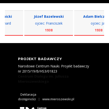
bicki
Józef Bazelewski
Adam Bielczyńsk
onard
ojciec: Franciszek
ojciec: Jan
1938
1938
PROJEKT BADAWCZY
Narodowe Centrum Nauki. Projekt badawczy
nr 2015/19/B/HS3/01823
Centrum Dialogu im. Juliusza
Mieroszewskiego
Deklaracja
dostępności
|
www.mieroszewski.pl