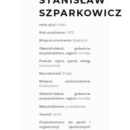
STANISŁAW
SZPARKOWICZ
Imię ojca:
Feliks
Rok urodzenia:
1875
Miejsce urodzenia:
Białystok
Obwód/obłast, gubernia,
województwo, region:
tomska
Powiat, rejon, ujezd, okręg:
kriwoszeiński
Narodowość:
Polak
Miejsce zamieszkania:
Kriwoszeino
Obwód/obłast, gubernia,
województwo, region:
tomska
Wykształcenie:
podstawowe
Zawód:
stróż
Przynaleznosc do partii i
organizacji spolecznych: