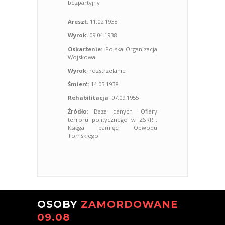
bezpartyjny
Areszt
: 11.02.1938
Wyrok
: 09.04.1938
Oskarżenie
: Polska Organizacja
Wojskowa
Wyrok
: rozstrzelanie
Śmierć
: 14.05.1938
Rehabilitacja
: 07.09.1955
Źródło:
Baza danych "Ofiary
terroru politycznego w ZSRR",
Księga pamięci Obwodu
Tomskiego
OSOBY
ZAMORDOWANE
09.08