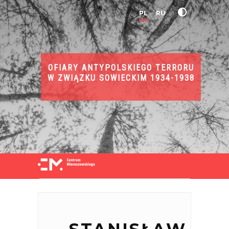
PL
RU
OFIARY ANTYPOLSKIEGO TERRORU
W ZWIĄZKU SOWIECKIM 1934-1938