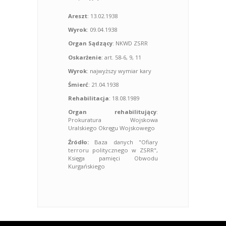
Areszt
: 13.02.1938
Wyrok
: 09.04.1938
Organ Sądzący
: NKWD ZSRR
Oskarżenie
: art. 58-6, 9, 11
Wyrok
: najwyższy wymiar kary
Śmierć
: 21.04.1938
Rehabilitacja
: 18.08.1989
Organ rehabilitujący
:
Prokuratura Wojskowa
Uralskiego Okręgu Wojskowego
Źródło:
Baza danych "Ofiary
terroru politycznego w ZSRR",
Księga pamięci Obwodu
Kurgańskiego