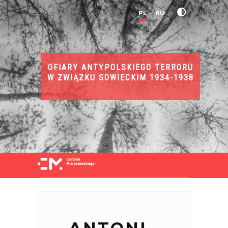
PL
RU
OFIARY ANTYPOLSKIEGO TERRORU
W ZWIĄZKU SOWIECKIM 1934-1938