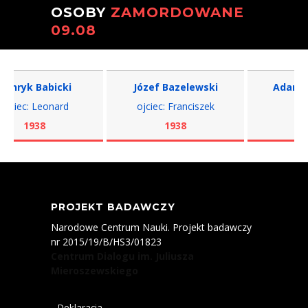
OSOBY
ZAMORDOWANE
09.08
ryk Babicki
Józef Bazelewski
Adam Biel
ciec: Leonard
ojciec: Franciszek
ojciec
1938
1938
193
PROJEKT BADAWCZY
Narodowe Centrum Nauki. Projekt badawczy
nr 2015/19/B/HS3/01823
Centrum Dialogu im. Juliusza
Mieroszewskiego
Deklaracja