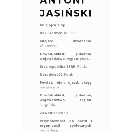
ANTONI
JASIŃSKI
Imię ojca:
Osip
Rok urodzenia:
1902
Miejsce urodzenia:
Waczewniki
Obwód/obłast, gubernia,
województwo, region:
płocka
Kraj, republika ZSRR:
Polska
Narodowość:
Polak
Powiat, rejon, ujezd, okręg:
wargaszyński
Obwód/obłast, gubernia,
województwo, region:
kurgańska
Zawód:
robotnik
Przynaleznosc do partii i
organizacji spolecznych:
bezpartyjny