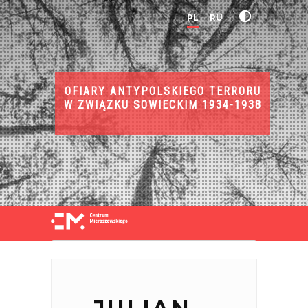
PL
RU
OFIARY ANTYPOLSKIEGO TERRORU
W ZWIĄZKU SOWIECKIM 1934-1938