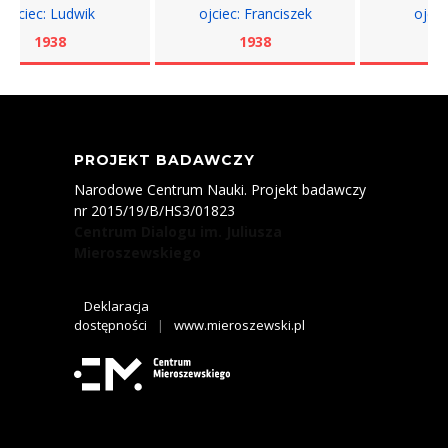
ciec: Ludwik
ojciec: Franciszek
ojciec: 
1938
1938
193
PROJEKT BADAWCZY
Narodowe Centrum Nauki. Projekt badawczy
nr 2015/19/B/HS3/01823
Centrum Dialogu im. Juliusza
Mieroszewskiego
Deklaracja
dostępności
|
www.mieroszewski.pl