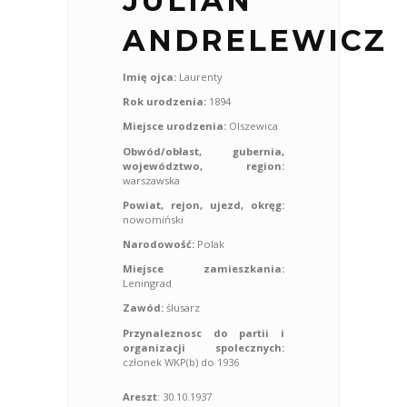
JULIAN
ANDRELEWICZ
Imię ojca:
Laurenty
Rok urodzenia:
1894
Miejsce urodzenia:
Olszewica
Obwód/obłast, gubernia,
województwo, region:
warszawska
Powiat, rejon, ujezd, okręg:
nowomiński
Narodowość:
Polak
Miejsce zamieszkania:
Leningrad
Zawód:
ślusarz
Przynaleznosc do partii i
organizacji spolecznych:
członek WKP(b) do 1936
Areszt
: 30.10.1937