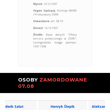
Wyrok
: 10.12.1937
Organ Sądzący
: Komisja NKWD
i Prokuratury ZSRR
Oskarżenie
: art. 58-10
Śmierć
: 16.12.1937
Źródło:
Baza danych "Ofiary
terroru politycznego w ZSRR",
Leningradzka księga pamięci:
1937-1938
OSOBY
ZAMORDOWANE
07.08
dwik Sałat
Henryk Ślepik
Aleksander S