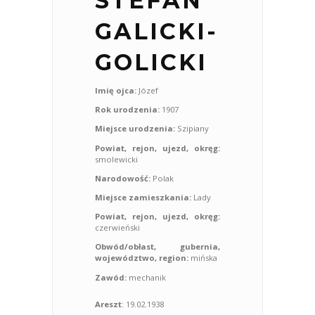
STEFAN
GALICKI-
GOLICKI
Imię ojca:
Józef
Rok urodzenia:
1907
Miejsce urodzenia:
Szipiany
Powiat, rejon, ujezd, okręg:
smolewicki
Narodowość:
Polak
Miejsce zamieszkania:
Lady
Powiat, rejon, ujezd, okręg:
czerwieński
Obwód/obłast, gubernia,
województwo, region:
mińska
Zawód:
mechanik
Areszt
: 19.02.1938