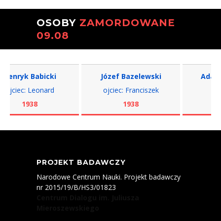
OSOBY
ZAMORDOWANE
09.08
enryk Babicki
Józef Bazelewski
Adam Bi
jciec: Leonard
ojciec: Franciszek
ojcie
1938
1938
1
PROJEKT BADAWCZY
Narodowe Centrum Nauki. Projekt badawczy
nr 2015/19/B/HS3/01823
Centrum Dialogu im. Juliusza
Mieroszewskiego