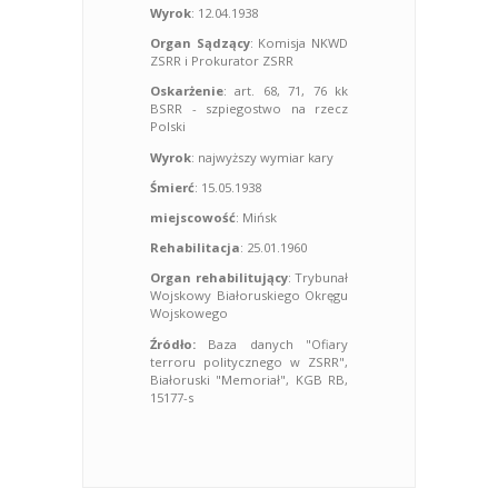
Wyrok
: 12.04.1938
Organ Sądzący
: Komisja NKWD
ZSRR i Prokurator ZSRR
Oskarżenie
: art. 68, 71, 76 kk
BSRR - szpiegostwo na rzecz
Polski
Wyrok
: najwyższy wymiar kary
Śmierć
: 15.05.1938
miejscowość
: Mińsk
Rehabilitacja
: 25.01.1960
Organ rehabilitujący
: Trybunał
Wojskowy Białoruskiego Okręgu
Wojskowego
Źródło:
Baza danych "Ofiary
terroru politycznego w ZSRR",
Białoruski "Memoriał", KGB RB,
15177-s