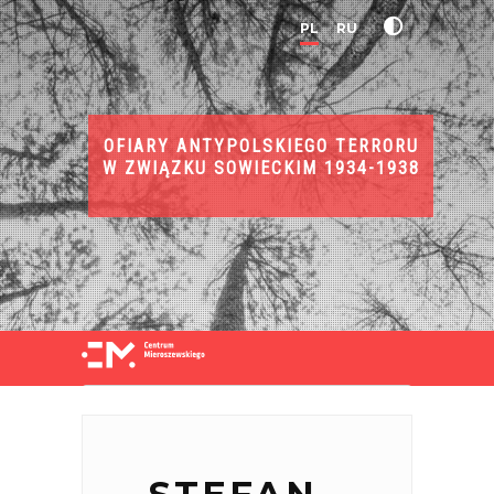
PL
RU
OFIARY ANTYPOLSKIEGO TERRORU
W ZWIĄZKU SOWIECKIM 1934-1938