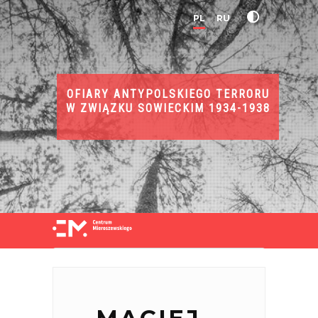
PL
RU
OFIARY ANTYPOLSKIEGO TERRORU
W ZWIĄZKU SOWIECKIM 1934-1938