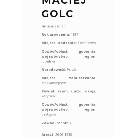
MACIEJ
GOLC
Imię ojca:
Jan
Rok urodzenia:
1887
Miejsce urodzenia:
Tomaszów
Obwód/obłast, gubernia,
województwo, region:
lubelska
Narodowość:
Polak
Miejsce zamieszkania:
Makkawiejewo
Powiat, rejon, ujezd, okręg:
karymski
Obwód/obłast, gubernia,
województwo, region:
czytyjska
Zawód:
robotnik
Areszt
: 26.01.1938