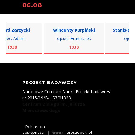
06.08
rd Zarzycki
Wincenty Kurpiński
Stanisław R
ciec: Adam
ojciec: Franciszek
ojciec: 
1938
1938
193
PROJEKT BADAWCZY
Narodowe Centrum Nauki. Projekt badawczy
nr 2015/19/B/HS3/01823
Centrum Dialogu im. Juliusza
Mieroszewskiego
Deklaracja
dostępności
|
www.mieroszewski.pl