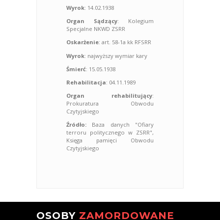
Wyrok
: 14.02.1938
Organ Sądzący
: Kolegium
Specjalne NKWD ZSRR
Oskarżenie
: art. 58-1a kk RFSRR
Wyrok
: najwyższy wymiar kary
Śmierć
: 15.05.1938
Rehabilitacja
: 04.11.1989
Organ rehabilitujący
:
Prokuratura Obwodu
Czytyjskiego
Źródło:
Baza danych "Ofiary
terroru politycznego w ZSRR",
Księga pamięci Obwodu
Czytyjskiego
OSOBY
ZAMORDOWANE