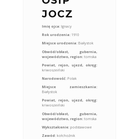
OSIP
JOCZ
Imię ojca:
Ignacy
Rok urodzenia:
1910
Miejsce urodzenia:
Białystok
Obwód/obłast, gubernia,
województwo, region:
tomska
Powiat, rejon, ujezd, okręg:
kriwoszeiński
Narodowość:
Polak
Miejsce zamieszkania:
Białystok
Powiat, rejon, ujezd, okręg:
kriwoszeiński
Obwód/obłast, gubernia,
województwo, region:
tomska
Wykształcenie:
podstawowe
Zawód:
kołchoźnik