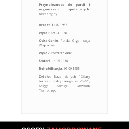
Przynaleznosc do partii i
organizacji spolecznych:
bezpartyjny
Areszt
: 11.02.1938
Wyrok
: 09.04.1938
Oskarżenie
: Polska Organizacja
Wojskowa
Wyrok
: rozstrzelanie
Śmierć
: 14.05.1938
Rehabilitacja
: 07.09.1955
Źródło:
Baza danych "Ofiary
terroru politycznego w ZSRR",
Księga pamięci Obwodu
Tomskiego