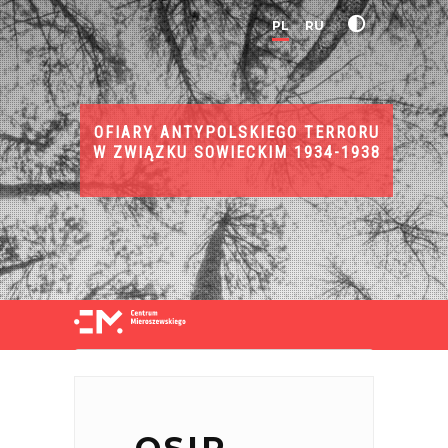
PL
RU
OFIARY ANTYPOLSKIEGO TERRORU
W ZWIĄZKU SOWIECKIM 1934-1938