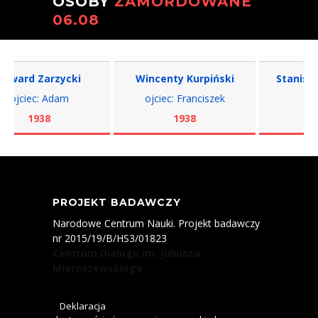
OSOBY
ZAMORDOWANE
06.08
ard Zarzycki
Wincenty Kurpiński
Stanisław
ojciec: Adam
ojciec: Franciszek
ojciec:
1938
1938
19
PROJEKT BADAWCZY
Narodowe Centrum Nauki. Projekt badawczy
nr 2015/19/B/HS3/01823
Centrum Dialogu im. Juliusza
Mieroszewskiego
Deklaracja