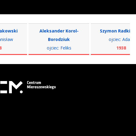
ski
Aleksander Korol-
Szymon Radkiewicz
w
Borodziuk
ojciec: Adam
ojciec: Feliks
1938
1938