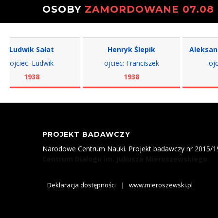
OSOBY
ZAMORDOWANE 07.08
dwik Sałat
Henryk Ślepik
Aleksander S
iec: Ludwik
ojciec: Franciszek
ojciec: M
1938
1938
193
PROJEKT BADAWCZY
Narodowe Centrum Nauki. Projekt badawczy nr 2015/
Centrum Dialogu im. Juliusza Mieroszewskiego
Deklaracja dostępności
|
www.mieroszewski.pl