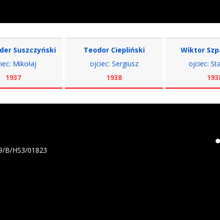
uszczyński
Teodor Ciepliński
Wiktor Szpakow
ikołaj
ojciec: Sergiusz
ojciec: Stanisła
7
1938
1938
19/B/HS3/01823