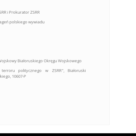
SRR i Prokurator ZSRR
 - ageń polskiego wywiadu
 Wojskowy Białoruskiego Okręgu Wojskowego
terroru politycznego w ZSRR", Białoruski
iego, 10607-P