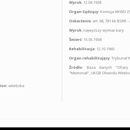
Wyrok
: 12.04.1938
Organ Sądzący
: Komisja NKWD Z
Oskarżenie
: art. 68, 781 kk BSRR
Wyrok
: najwyższy wymiar kary
Śmierć
: 15.05.1938
Rehabilitacja
: 12.10.1960
Organ rehabilitujący
: Trybunał
Źródło:
Baza danych "Ofiary 
"Memoriał", UKGB Obwodu Witebsk
ion:
witebska