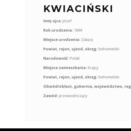
KWIACIŃSKI
Imię ojca:
Józef
Rok urodzenia:
1899
Miejsce urodzenia:
Załazy
Powiat, rejon, ujezd, okręg:
behomelski
Narodowość:
Polak
Miejsce zamieszkania:
Krajcy
Powiat, rejon, ujezd, okręg:
behomelski
Obwód/obłast, gubernia, województwo, reg
Zawód:
przewodniczący