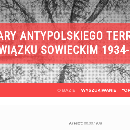
ARY ANTYPOLSKIEGO TER
WIĄZKU SOWIECKIM 1934-
O BAZIE
WYSZUKIWANIE
"OP
Areszt
: 00.00.1938