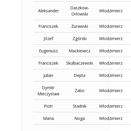
Daszkow-
Aleksander
Włodzimierz
Orłowski
Franciszek
Żurawski
Włodzimierz
Józef
Zgórski
Włodzimierz
Eugeniusz
Mackiewicz
Włodzimierz
Franciszek
Skulbaczewski
Włodzimierz
Julian
Depta
Włodzimierz
Dymitr
Żabo
Włodzimierz
Mieczysław
Piotr
Stadnik
Włodzimierz
Maria
Noga
Włodzimierz