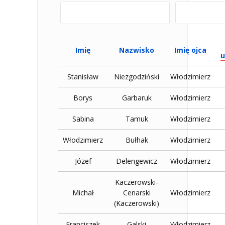
Imię
Nazwisko
Imię ojca
u
Stanisław
Niezgodziński
Włodzimierz
Borys
Garbaruk
Włodzimierz
Sabina
Tamuk
Włodzimierz
Włodzimierz
Bułhak
Włodzimierz
Józef
Delengewicz
Włodzimierz
Kaczerowski-
Michał
Cenarski
Włodzimierz
(Kaczerowski)
Franciszek
Galski
Włodzimierz