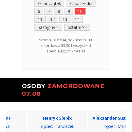
<< początek
< poprzedni
6
7
8
9
10
11
12
13
14
następny >
ostatni >>
Strona 10 z 834, pokazano 100
rekordów z 83,301 wszystkich
spełniających kryteria
OSOBY
ZAMORDOWANE
07.08
Henryk Ślepik
Aleksander Suszczyński
ojciec: Franciszek
ojciec: Mikołaj