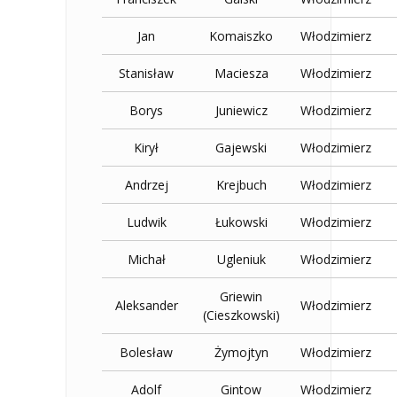
Jan
Komaiszko
Włodzimierz
Stanisław
Maciesza
Włodzimierz
Borys
Juniewicz
Włodzimierz
Kirył
Gajewski
Włodzimierz
Andrzej
Krejbuch
Włodzimierz
Ludwik
Łukowski
Włodzimierz
Michał
Ugleniuk
Włodzimierz
Griewin
Aleksander
Włodzimierz
(Cieszkowski)
Bolesław
Żymojtyn
Włodzimierz
Adolf
Gintow
Włodzimierz