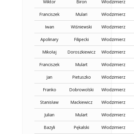
Wiktor
Biron
Włodzimierz
Franciszek
Mulari
Włodzimierz
Iwan
Wiśniewski
Włodzimierz
Apolinary
Filipecki
Włodzimierz
Mikołaj
Doroszkiewicz
Włodzimierz
Franciszek
Mulart
Włodzimierz
Jan
Pietuszko
Włodzimierz
Franko
Dobrowolski
Włodzimierz
Stanisław
Mackiewicz
Włodzimierz
Julian
Mulart
Włodzimierz
Bazyli
Pękalski
Włodzimierz