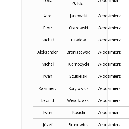
Zofia
Włodzimierz
Galska
Karol
Jurkowski
Włodzimierz
Piotr
Ostrowski
Włodzimierz
Michał
Pawłow
Włodzimierz
Aleksander
Broniszewski
Włodzimierz
Michał
Kiernożycki
Włodzimierz
Iwan
Szubielski
Włodzimierz
Kazimierz
Kuryłowicz
Włodzimierz
Leonid
Wesołowski
Włodzimierz
Iwan
Kosicki
Włodzimierz
Józef
Branowicki
Włodzimierz