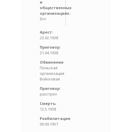
и
общественных
организациях:
б/п
Арест
:
23.02.1938
Приговор
:
21.04.1938
Обвинение
:
Польская
организация
Войсковая
Приговор
:
расстрел
Смерть
:
12.5.1938
Реабилитация
:
00.09.1957