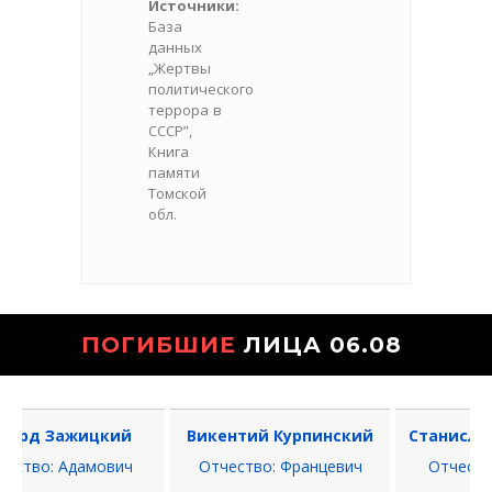
Источники:
База
данных
„Жертвы
политического
террора в
СССР”,
Книга
памяти
Томской
обл.
ПОГИБШИЕ
ЛИЦА 06.08
рд Зажицкий
Викентий Курпинский
Станислав 
тво: Адамович
Отчество: Францевич
Отчество: 