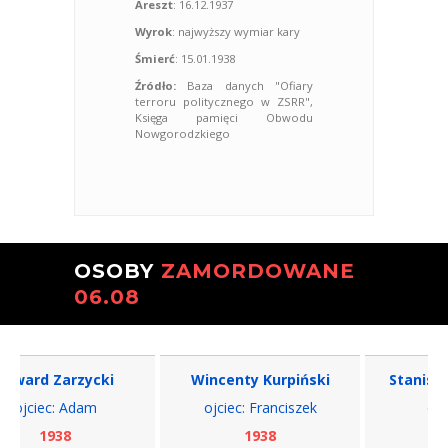
Areszt
: 16.12.1937
Wyrok
: najwyższy wymiar kary
Śmierć
: 15.01.1938
Źródło:
Baza danych "Ofiary
terroru politycznego w ZSRR",
Księga pamięci Obwodu
Nowgorodzkiego
OSOBY
ZAMORDOWANE
06.08
ard Zarzycki
Wincenty Kurpiński
Stanisław
ojciec: Adam
ojciec: Franciszek
ojciec:
1938
1938
19