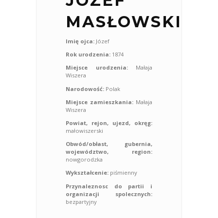
JÓZEF
MASŁOWSKI
Imię ojca:
Józef
Rok urodzenia:
1874
Miejsce urodzenia:
Małaja
Wiszera
Narodowość:
Polak
Miejsce zamieszkania:
Małaja
Wiszera
Powiat, rejon, ujezd, okręg:
małowiszerski
Obwód/obłast, gubernia,
województwo, region:
nowgorodzka
Wykształcenie:
piśmienny
Przynaleznosc do partii i
organizacji spolecznych:
bezpartyjny