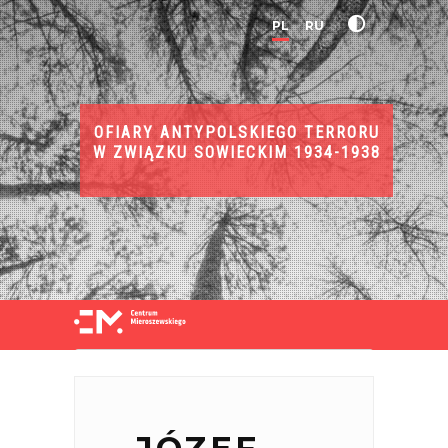
PL
RU
OFIARY ANTYPOLSKIEGO TERRORU
W ZWIĄZKU SOWIECKIM 1934-1938