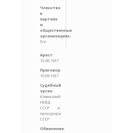
Членство
в
партиях
и
общественных
организациях:
б/п
Арест
:
15.06.1937
Приговор
:
10.09.1937
Судебный
орган
:
Комиссией
НКВД
СССР и
прокурора
СССР
Обвинение
: