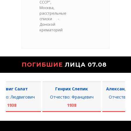
СССР”,
Москва,
расстрельные
списки -
Донской
крематорий
ПОГИБШИЕ
ЛИЦА 07.08
виг Салат
Генрих Слепик
Александр С
о: Людвигович
Отчество: Францевич
Отчество: Ни
1938
1938
1937