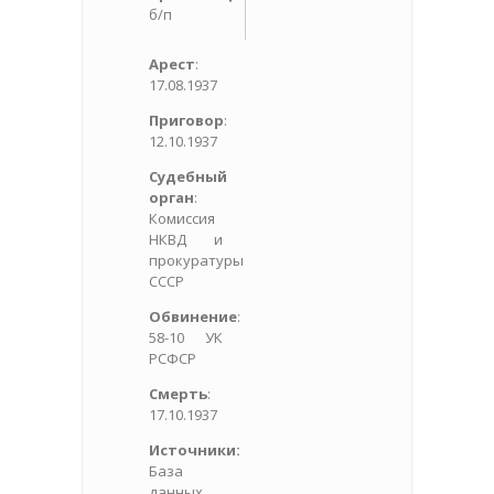
б/п
Арест
:
17.08.1937
Приговор
:
12.10.1937
Судебный
орган
:
Комиссия
НКВД и
прокуратуры
СССР
Обвинение
:
58-10 УК
РСФСР
Смерть
:
17.10.1937
Источники:
База
данных