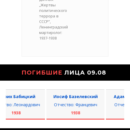
„Жертвы
политического
террора в
СССР”,
Ленинградский
мартиролог:
1937-1938
ПОГИБШИЕ
ЛИЦА 09.08
рих Бабицкий
Иосиф Базелевский
Адам Бел
во: Леонардович
Отчество: Францевич
Отчество:
1938
1938
19