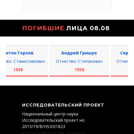
ПОГИБШИЕ
ЛИЦА 08.08
нтон Горлов
Андрей Гришук
Сергей 
во: Станиславович
Отчество: Степанович
Отчество: 
1938
1938
1
ИССЛЕДОВАТЕЛЬСКИЙ ПРОЕКТ
Национальный центр науки.
Исследовательский проект нo.
2015/19/B/HS3/01823
Центр диалога им. Юлиуша