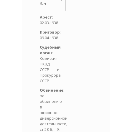
б/п
Арест
:
02.03.1938
Приговор
:
09.04.1938
Судебный
орган
:
Комиссия
НКВД
СССР и
Прокурора
СССР
Обвинение
:
по
обвинению
в
шпионско-
диверсионной
деятельности,
ст.58-6, 9,