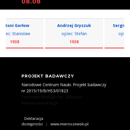
08.08
toni Gorłow
Andrzej Gryszuk
Sergiusz Ż
iec: Stanisław
ojciec: Stefan
ojciec: W
1938
1938
193
PROJEKT BADAWCZY
Narodowe Centrum Nauki. Projekt badawczy
nr 2015/19/B/HS3/01823
Centrum Dialogu im. Juliusza
Mieroszewskiego
Deklaracja
dostępności
|
www.mieroszewski.pl