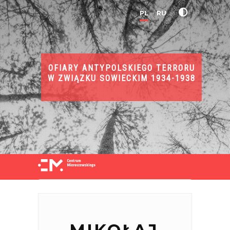
PL
RU
OFIARY ANTYPOLSKIEGO TERRORU
W ZWIĄZKU SOWIECKIM 1934-1938