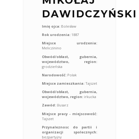
MIKOŁAJ
DAWIDCZYŃSKI
Imię ojca:
Bolesław
Rok urodzenia:
1887
Miejsce urodzenia:
Meliczinino
Obwód/obłast, gubernia,
województwo, region:
grodzieńska
Narodowość:
Polak
Miejsce zamieszkania:
Tajszet
Obwód/obłast, gubernia,
województwo, region:
irkucka
Zawód:
ślusarz
Miejsce pracy - miejscowość:
Tajszet
Przynaleznosc do partii i
organizacji spolecznych:
bezpartyjny