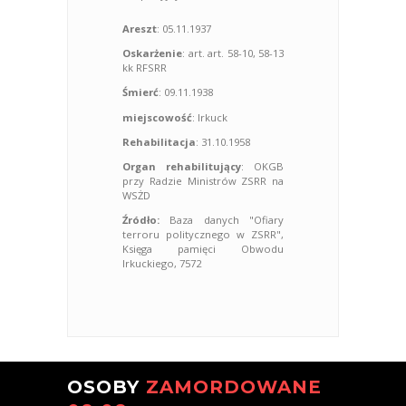
Areszt
: 05.11.1937
Oskarżenie
: art. art. 58-10, 58-13
kk RFSRR
Śmierć
: 09.11.1938
miejscowość
: Irkuck
Rehabilitacja
: 31.10.1958
Organ rehabilitujący
: OKGB
przy Radzie Ministrów ZSRR na
WSŻD
Źródło:
Baza danych "Ofiary
terroru politycznego w ZSRR",
Księga pamięci Obwodu
Irkuckiego, 7572
OSOBY
ZAMORDOWANE