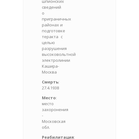
шпионских
сведений
о
приграничных
районах и
подготовке
теракта с
целью
разрушения
высоковольтной
электролинии
Кашира-
Москва
Смерть
:
27.4.1938
Место
:
место
захоронения
-
Московская
обл.
Реабилитация
: