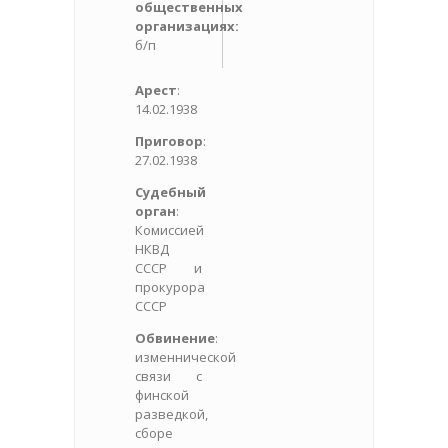
общественных
организациях:
б/п
Арест
:
14.02.1938
Приговор
:
27.02.1938
Судебный
орган
:
Комиссией
НКВД
СССР и
прокурора
СССР
Обвинение
:
изменнической
связи с
финской
разведкой,
сборе