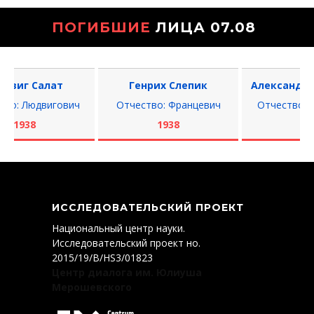
ПОГИБШИЕ
ЛИЦА 07.08
иг Салат
Генрих Слепик
Александр Су
: Людвигович
Отчество: Францевич
Отчество: Ник
1938
1938
1937
ИССЛЕДОВАТЕЛЬСКИЙ ПРОЕКТ
Национальный центр науки.
Исследовательский проект нo.
2015/19/B/HS3/01823
Центр диалога им. Юлиуша
Мерошевского