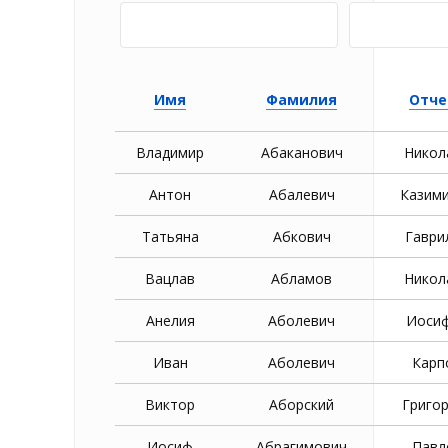
Имя
Фамилия
Отче
Владимир
Абаканович
Никол
Антон
Абалевич
Казим
Татьяна
Абкович
Гаври
Вацлав
Абламов
Никол
Анелия
Аболевич
Иоси
Иван
Аболевич
Карп
Виктор
Аборский
Григо
Иосиф
Абрагимович
Павл