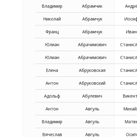
Владимир
Абрамчик
Андр
Николай
Абрамчук
Иоси
Франц
Абрамчук
Иван
Юлиан
Абрачимович
Станис
Юлиан
Абрачимович
Станис
Елена
Абруковская
Станис
Антон
Абруковский
Станис
Адольф
Абулевич
Викен
Антон
Авгуль
Михай
Владимир
Авгуль
Матв
Вячеслав
Авгуль
Осип