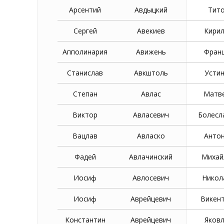
Арсентий
Авдыцкий
Тит
Сергей
Авекиев
Кири
Апполинария
Авижень
Фран
Станислав
Авкштоль
Усти
Степан
Авлас
Матв
Виктор
Авласевич
Болесл
Вацлав
Авласко
Анто
Фадей
Авлачинский
Михай
Иосиф
Авлосевич
Никол
Иосиф
Аврейцевич
Викен
Константин
Аврейцевич
Яков