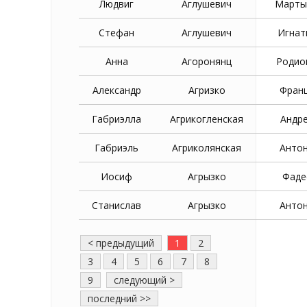
Людвиг
Аглушевич
Марты
Стефан
Аглушевич
Игнат
Анна
Агоронянц
Родио
Александр
Агризко
Фран
Габриэлла
Агрикогленская
Андр
Габриэль
Агриколянская
Анто
Иосиф
Агрызко
Фаде
Станислав
Агрызко
Анто
< предыдущий
1
2
3
4
5
6
7
8
9
следующий >
последний >>