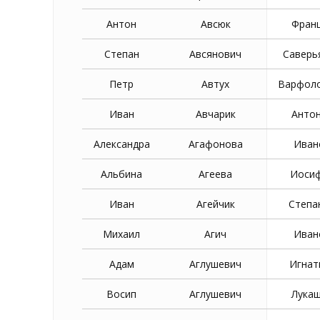
Антон
Авсюк
Фран
Степан
Авсянович
Саверь
Петр
Автух
Варфол
Иван
Авчарик
Анто
Александра
Агафонова
Иван
Альбина
Агеева
Иоси
Иван
Агейчик
Степа
Михаил
Агич
Иван
Адам
Аглушевич
Игнат
Восип
Аглушевич
Лука