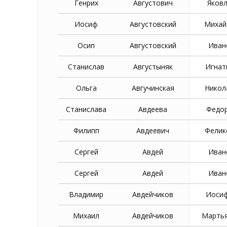
Генрих
Августович
Яков
Иосиф
Августовский
Михай
Осип
Августовский
Иван
Станислав
Августыняк
Игнат
Ольга
Авгучинская
Никол
Станислава
Авдеева
Федо
Филипп
Авдеевич
Фелик
Сергей
Авдей
Иван
Сергей
Авдей
Иван
Владимир
Авдейчиков
Иоси
Михаил
Авдейчиков
Марть