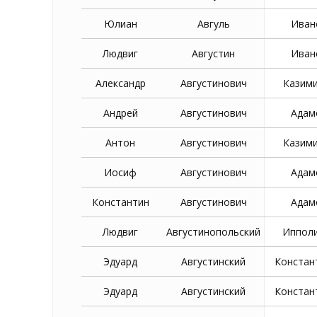
Юлиан
Авгуль
Иван
Людвиг
Августин
Иван
Александр
Августинович
Казим
Андрей
Августинович
Адам
Антон
Августинович
Казим
Иосиф
Августинович
Адам
Константин
Августинович
Адам
Людвиг
Августинопольский
Иппол
Эдуард
Августинский
Констан
Эдуард
Августинский
Констан