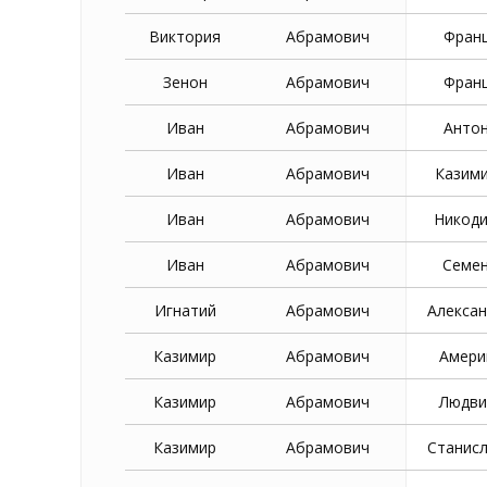
Виктория
Абрамович
Фран
Зенон
Абрамович
Фран
Иван
Абрамович
Анто
Иван
Абрамович
Казим
Иван
Абрамович
Никод
Иван
Абрамович
Семе
Игнатий
Абрамович
Алекса
Казимир
Абрамович
Амери
Казимир
Абрамович
Людви
Казимир
Абрамович
Станис