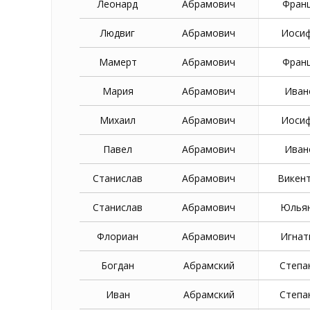
Леонард
Абрамович
Фран
Людвиг
Абрамович
Иоси
Мамерт
Абрамович
Фран
Мария
Абрамович
Иван
Михаил
Абрамович
Иоси
Павел
Абрамович
Иван
Станислав
Абрамович
Викен
Станислав
Абрамович
Юлья
Флориан
Абрамович
Игнат
Богдан
Абрамский
Степа
Иван
Абрамский
Степа