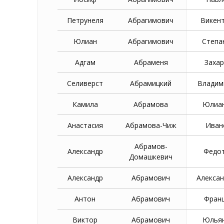
Петрунеля
Абрагимович
Викен
Юлиан
Абрагимович
Степа
Адгам
Абраменя
Заха
Селиверст
Абрамицкий
Владим
Камила
Абрамова
Юлиа
Анастасия
Абрамова-Чиж
Иван
Абрамов-
Александр
Федо
Домашкевич
Александр
Абрамович
Алекса
Антон
Абрамович
Фран
Виктор
Абрамович
Юлья