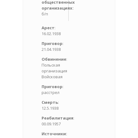
общественных
организациях:
б/п
Арест
:
16.02.1938
Приговор
:
21.04.1938
Обвинение
:
Польская
организация
Войсковая
Приговор
:
расстрел
Смерть
:
12.5.1938
Реабилитация
:
00.09.1957
Источники: