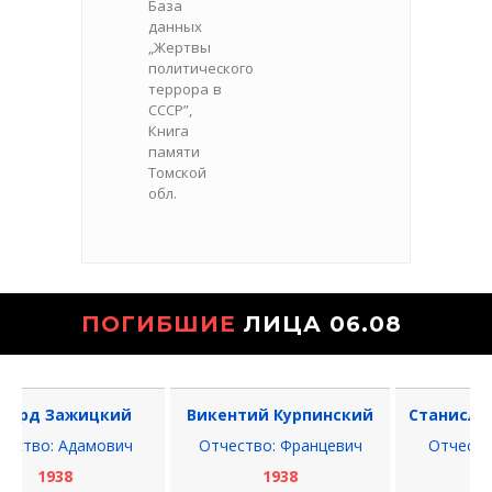
База
данных
„Жертвы
политического
террора в
СССР”,
Книга
памяти
Томской
обл.
ПОГИБШИЕ
ЛИЦА 06.08
рд Зажицкий
Викентий Курпинский
Станислав 
тво: Адамович
Отчество: Францевич
Отчество: 
1938
1938
193